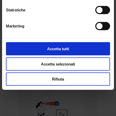
Statistiche
Marketing
La risoluzione
dell’Assemblea Nazionale,
8-9 dicembre 1972
Accetta tutti
Accetta selezionati
Rifiuta