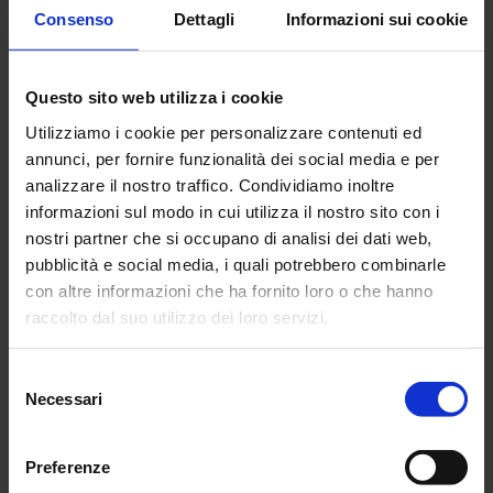
Consenso
Dettagli
Informazioni sui cookie
Questo sito web utilizza i cookie
Utilizziamo i cookie per personalizzare contenuti ed
annunci, per fornire funzionalità dei social media e per
analizzare il nostro traffico. Condividiamo inoltre
Tesi per la costituzione del
informazioni sul modo in cui utilizza il nostro sito con i
SUNIA, 18 giugno 1972
nostri partner che si occupano di analisi dei dati web,
pubblicità e social media, i quali potrebbero combinarle
con altre informazioni che ha fornito loro o che hanno
raccolto dal suo utilizzo dei loro servizi.
Selezione
Necessari
del
consenso
Preferenze