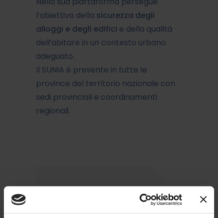
Nella sua piattaforma persegue
l’obiettivo della
sicurezza degli
alloggi e degli edifici
e della qualità
dell’abitare in un contesto urbano
adeguato.
Il SUNIA è presente in tutte le
province del territorio nazionale con
sedi provinciali e coordinamenti
regionali.