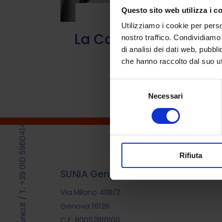
Questo sito web utilizza i c
Guide
Utilizziamo i cookie per perso
La Casa dei Rifugiati
nostro traffico. Condividiamo 
di analisi dei dati web, pubbl
9 Aprile 2021
che hanno raccolto dal suo uti
Selezione
Necessari
del
consenso
T. +39 010 5960414
Rifiuta
SUNIA Genova
Via Milano 40B/2
/
Genova 16126
C.F. 80052810100