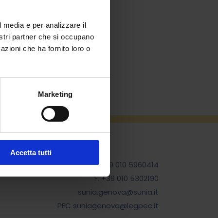
l media e per analizzare il
nostri partner che si occupano
azioni che ha fornito loro o
Marketing
Accetta tutti
T. +39 010 5960414
F. +39 010 5302190
sunia.genova@sunia.it
PEC suniagenova@legpec.it