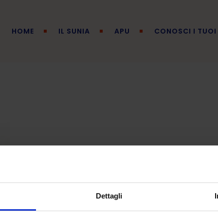
HOME
IL SUNIA
APU
CONOSCI I TUOI 
Dettagli