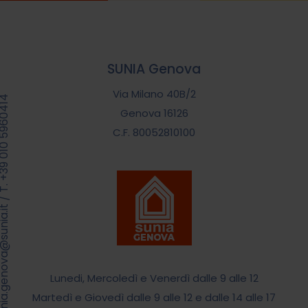
SUNIA Genova
Via Milano 40B/2
39 010 5960414
Genova 16126
C.F. 80052810100
/
.genova@sunia.it
Lunedi, Mercoledì e Venerdì dalle 9 alle 12
Martedì e Giovedì dalle 9 alle 12 e dalle 14 alle 17