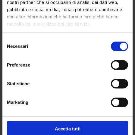
immobili di edilizia
nostri partner che si occupano di analisi dei dati web,
pubblicità e social media, i quali potrebbero combinarle
residenziale
con altre informazioni che ha fornito loro o che hanno
pubblica
raccolto dal suo utilizzo dei loro servizi.
7 Ottobre 2015
Selezione
Necessari
del
consenso
Preferenze
Statistiche
Marketing
Guide
Accetta tutti