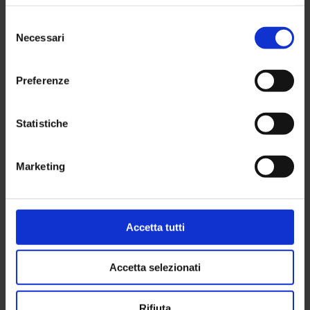
Requisiti bonus
Selezione
affitto 2026
Necessari
del
consenso
Preferenze
6 Marzo 2026
Statistiche
SUNIA informa
Marketing
Sciopero generale
in difesa di Flotilla
per Gaza – 3
Accetta tutti
Ottobre
Accetta selezionati
2 Ottobre 2025
Rifiuta