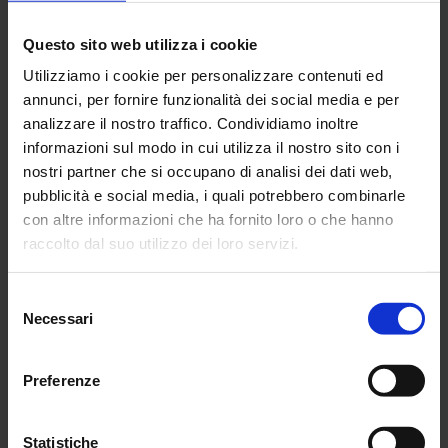
Il Piano Casa del
Questo sito web utilizza i cookie
Governo non
Utilizziamo i cookie per personalizzare contenuti ed
risponde ai bisogni
annunci, per fornire funzionalità dei social media e per
dei cittadini
analizzare il nostro traffico. Condividiamo inoltre
informazioni sul modo in cui utilizza il nostro sito con i
nostri partner che si occupano di analisi dei dati web,
26 Maggio 2026
pubblicità e social media, i quali potrebbero combinarle
con altre informazioni che ha fornito loro o che hanno
raccolto dal suo utilizzo dei loro servizi.
SUNIA informa
Selezione
Nuova sede CGIL
Necessari
del
SPIKER
consenso
Preferenze
6 Maggio 2026
Statistiche