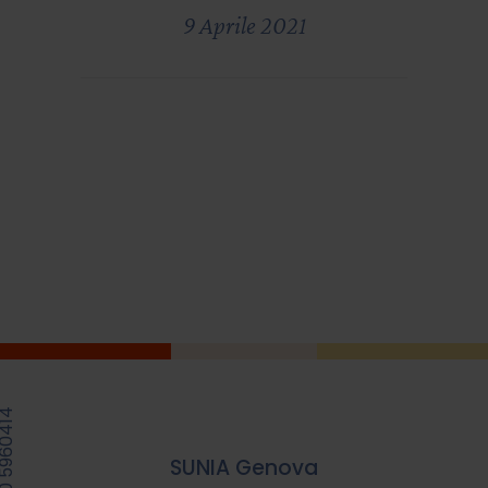
9 Aprile 2021
39 010 5960414
SUNIA Genova