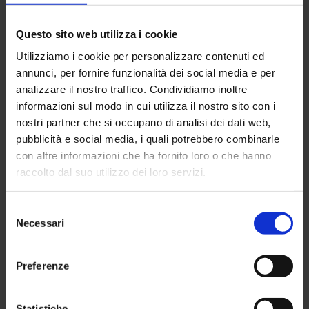
SUNIA informa
Il Piano Casa del
Questo sito web utilizza i cookie
Governo non
Utilizziamo i cookie per personalizzare contenuti ed
risponde ai bisogni
annunci, per fornire funzionalità dei social media e per
dei cittadini
analizzare il nostro traffico. Condividiamo inoltre
informazioni sul modo in cui utilizza il nostro sito con i
nostri partner che si occupano di analisi dei dati web,
26 Maggio 2026
pubblicità e social media, i quali potrebbero combinarle
con altre informazioni che ha fornito loro o che hanno
raccolto dal suo utilizzo dei loro servizi.
SUNIA informa
Selezione
Nuova sede CGIL
Necessari
del
SPIKER
consenso
Preferenze
6 Maggio 2026
Statistiche