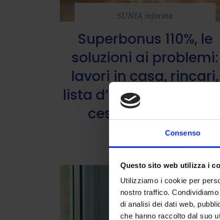
SUNIA informa
Superbonus 110%, le
soluzioni ai problemi:
lavori in casa, rincari,
lista d’attesa, permess
cessione credito
Consenso
29 Marzo 2022
Questo sito web utilizza i c
Utilizziamo i cookie per perso
nostro traffico. Condividiamo 
di analisi dei dati web, pubbl
che hanno raccolto dal suo uti