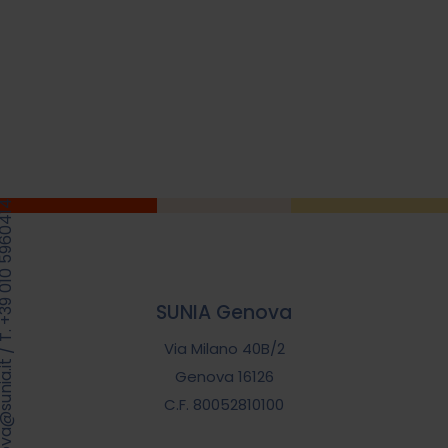
39 010 5960414
SUNIA Genova
Via Milano 40B/2
/
.genova@sunia.it
Genova 16126
C.F. 80052810100