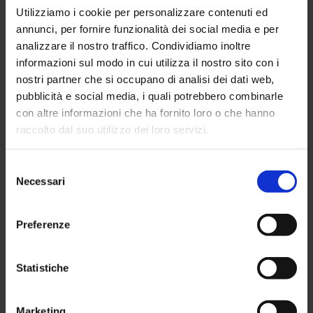
Utilizziamo i cookie per personalizzare contenuti ed
annunci, per fornire funzionalità dei social media e per
analizzare il nostro traffico. Condividiamo inoltre
informazioni sul modo in cui utilizza il nostro sito con i
nostri partner che si occupano di analisi dei dati web,
pubblicità e social media, i quali potrebbero combinarle
SUNIA informa
con altre informazioni che ha fornito loro o che hanno
L’amministratore è
raccolto dal suo utilizzo dei loro servizi.
chiamato in causa
Selezione
per qualsiasi azione
Necessari
del
consenso
relativa ad interessi
Preferenze
comuni dei
condòmini
Statistiche
21 Marzo 2022
Marketing