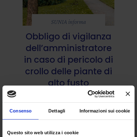
SUNIA informa
Obbligo di vigilanza
dell’amministratore
in caso di pericolo di
crollo delle piante di
alto fusto
21 Marzo 2022
Consenso
Dettagli
Informazioni sui cookie
Questo sito web utilizza i cookie