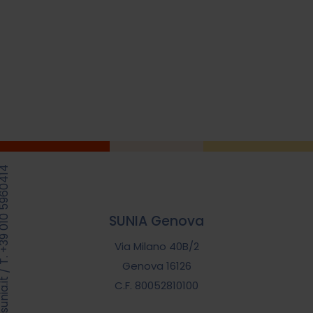
39 010 5960414
SUNIA Genova
Via Milano 40B/2
Genova 16126
/
C.F. 80052810100