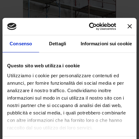
Consenso
Dettagli
Informazioni sui cookie
SUNIA informa
Superbonus 110% e
Questo sito web utilizza i cookie
bonus facciate: chi
Utilizziamo i cookie per personalizzare contenuti ed
resta fuori dalla
annunci, per fornire funzionalità dei social media e per
analizzare il nostro traffico. Condividiamo inoltre
proroga 2022 e come
informazioni sul modo in cui utilizza il nostro sito con i
ottenere gli sgravi
nostri partner che si occupano di analisi dei dati web,
pubblicità e social media, i quali potrebbero combinarle
con altre informazioni che ha fornito loro o che hanno
21 Ottobre 2021
raccolto dal suo utilizzo dei loro servizi.