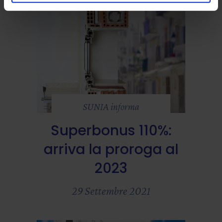
SUNIA informa
Superbonus 110%:
arriva la proroga al
2023
29 Settembre 2021