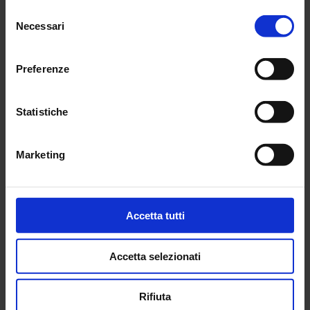
Selezione
Necessari
del
consenso
Preferenze
Statistiche
SUNIA informa
Marketing
Come proteggersi
dai rischi del
Accetta tutti
“Superbonus 110%”
Accetta selezionati
20 Ottobre 2021
Rifiuta