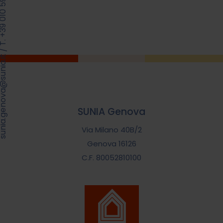
39 010 5960414
/
.genova@sunia.it
SUNIA Genova
Via Milano 40B/2
Genova 16126
C.F. 80052810100