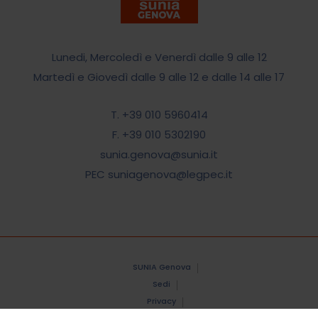
Lunedi, Mercoledì e Venerdì dalle 9 alle 12
Martedì e Giovedì dalle 9 alle 12 e dalle 14 alle 17
T. +39 010 5960414
F. +39 010 5302190
sunia.genova@sunia.it
PEC suniagenova@legpec.it
SUNIA Genova
Sedi
Privacy