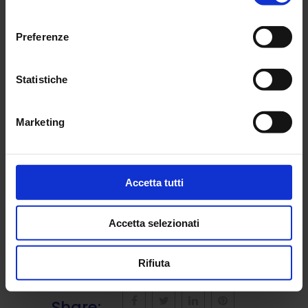
immobiliari. Prospettive positive
consenso
anche sul fronte delle erogazioni, che
Preferenze
beneﬁceranno tra l’altro di una
rischiosità degli impieghi che si è
Statistiche
attestata sul livello più basso degli
ultimi anni: per i mutui immobiliari,
Marketing
nell’ultima rilevazione dello scorso
settembre, era scesa addirittura allo
0,7 per cento».
Accetta tutti
Scarica il pdf completo
Accetta selezionati
Rifiuta
Share: