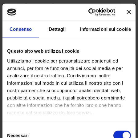
Ristrutturazione e green
Ci sono,poi, i nuovi trend che hanno
inciso positivamente sull’andamento
Consenso
Dettagli
Informazioni sui cookie
della domanda, tra cui i mutui di
ristrutturazione e, soprattutto, quelli
green per l’efﬁcientamento
Questo sito web utilizza i cookie
energetico dell’abitazione, che sono
Utilizziamo i cookie per personalizzare contenuti ed
arrivati a rappresentare l’8% sul
annunci, per fornire funzionalità dei social media e per
totale dei ﬁnanziamenti per l’acquisto
analizzare il nostro traffico. Condividiamo inoltre
e l’11% di quelli per la ristrutturazione.
informazioni sul modo in cui utilizza il nostro sito con i
nostri partner che si occupano di analisi dei dati web,
«In assenza di nuovi shock e con un
pubblicità e social media, i quali potrebbero combinarle
consolidamento della ripresa, oltre
con altre informazioni che ha fornito loro o che hanno
che con i tassi d’interesse ancora
raccolto dal suo utilizzo dei loro servizi.
contenuti – conclude Liuti –, per il
2022 ci si attende un progressivo
Selezione
recupero della domanda di mutui
Necessari
del