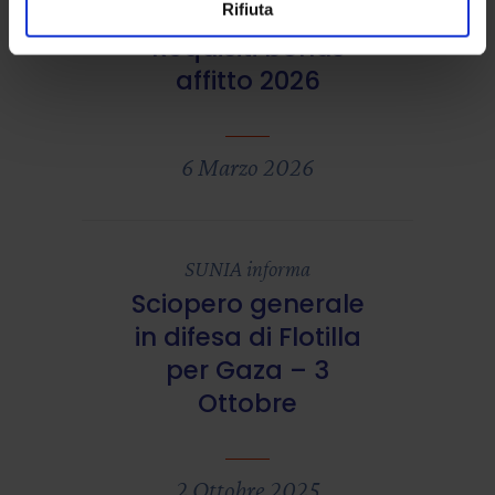
Rifiuta
SUNIA informa
Requisiti bonus
affitto 2026
6 Marzo 2026
SUNIA informa
Sciopero generale
in difesa di Flotilla
per Gaza – 3
Ottobre
2 Ottobre 2025