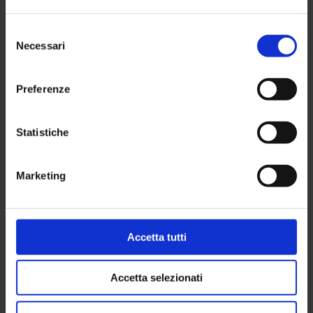
risponde ai bisogni
Selezione
dei cittadini
Necessari
del
consenso
Preferenze
26 Maggio 2026
Statistiche
SUNIA informa
Marketing
Nuova sede CGIL
SPIKER
Accetta tutti
6 Maggio 2026
Accetta selezionati