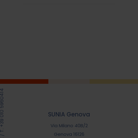
39 010 5960414
SUNIA Genova
Via Milano 40B/2
Genova 16126
/