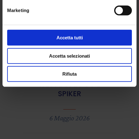
Governo non
risponde ai bisogni
Marketing
dei cittadini
Accetta tutti
26 Maggio 2026
Accetta selezionati
SUNIA informa
Rifiuta
Nuova sede CGIL
SPIKER
6 Maggio 2026