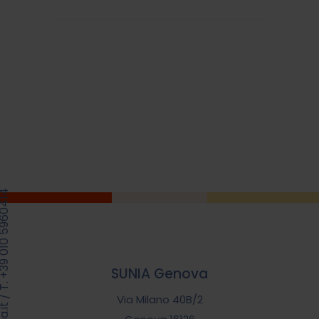
39 010 5960414
SUNIA Genova
/
Via Milano 40B/2