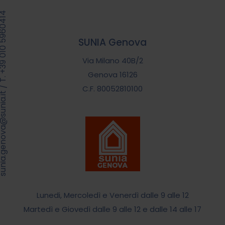
39 010 5960414
SUNIA Genova
Via Milano 40B/2
Genova 16126
/
C.F. 80052810100
.genova@sunia.it
Lunedi, Mercoledì e Venerdì dalle 9 alle 12
Martedì e Giovedì dalle 9 alle 12 e dalle 14 alle 17