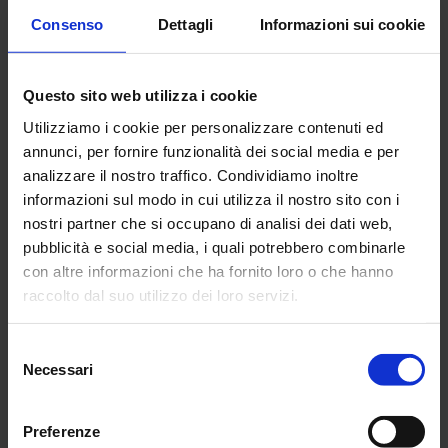
SUNIA informa
Consenso
Dettagli
Informazioni sui cookie
SUNIA informa
Questo sito web utilizza i cookie
Il Piano Casa del
Utilizziamo i cookie per personalizzare contenuti ed
Governo non
annunci, per fornire funzionalità dei social media e per
analizzare il nostro traffico. Condividiamo inoltre
risponde ai bisogni
informazioni sul modo in cui utilizza il nostro sito con i
dei cittadini
nostri partner che si occupano di analisi dei dati web,
pubblicità e social media, i quali potrebbero combinarle
con altre informazioni che ha fornito loro o che hanno
26 Maggio 2026
raccolto dal suo utilizzo dei loro servizi.
Selezione
Necessari
del
SUNIA informa
consenso
Nuova sede CGIL
Preferenze