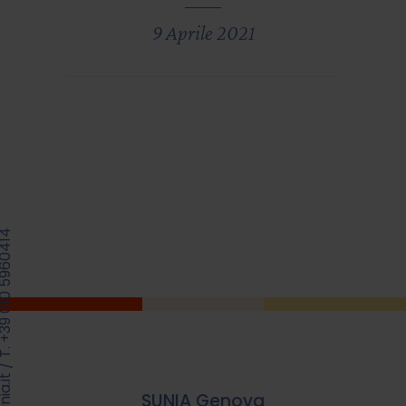
9 Aprile 2021
39 010 5960414
/
SUNIA Genova