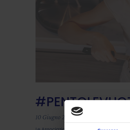
#PENTOLEVUOT
10 Giugno 2022
Le Associazioni dei consumatori liguri ade