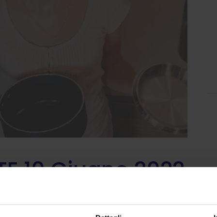
E 10 Giugno 2022
riscono alla giornata di mobilitazione nazionale