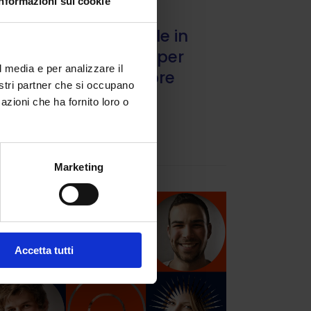
Informazioni sui cookie
SUNIA informa
Sciopero generale in
difesa di Flotilla per
l media e per analizzare il
Gaza – 3 Ottobre
nostri partner che si occupano
azioni che ha fornito loro o
2 Ottobre 2025
Marketing
Accetta tutti