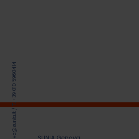
T. +39 010 5960414
/
sunia.genova@sunia.it
SUNIA Genova