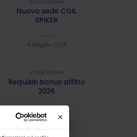
SUNIA informa
Nuova sede CGIL
SPIKER
6 Maggio 2026
SUNIA informa
Requisiti bonus affitto
2026
6 Marzo 2026