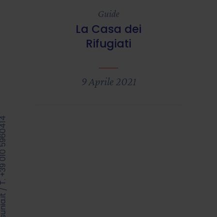
Guide
La Casa dei
Rifugiati
9 Aprile 2021
39 010 5960414
/