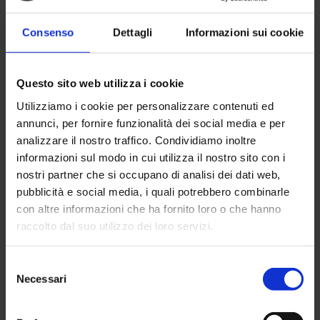
compravendite e i dati dell’ufficio del
registro.
Consenso
Dettagli
Informazioni sui cookie
La stima per il primo trimestre 2022,
rispetto all’omologo periodo del 2021,
fa registrare un incremento del 10,2%,
Questo sito web utilizza i cookie
era stato del 10,4% nell’ultimo giovedì
Utilizziamo i cookie per personalizzare contenuti ed
9 giugno 2022 trimestre del 2021
annunci, per fornire funzionalità dei social media e per
analizzare il nostro traffico. Condividiamo inoltre
rispetto allo stesso trimestre del
informazioni sul modo in cui utilizza il nostro sito con i
2020.
nostri partner che si occupano di analisi dei dati web,
Complessivamente nel trimestre gli
pubblicità e social media, i quali potrebbero combinarle
acquisti hanno riguardato circa 14.800
con altre informazioni che ha fornito loro o che hanno
nuove abitazioni, pari all’8,2% del
raccolto dal suo utilizzo dei loro servizi.
totale delle abitazioni
compravendute.
Selezione
Necessari
del
consenso
Le Grandi città