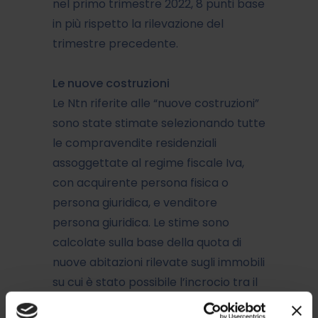
nel primo trimestre 2022, 8 punti base
in più rispetto la rilevazione del
trimestre precedente.
Le nuove costruzioni
Le Ntn riferite alle “nuove costruzioni”
sono state stimate selezionando tutte
le compravendite residenziali
assoggettate al regime fiscale Iva,
con acquirente persona fisica o
persona giuridica, e venditore
persona giuridica. Le stime sono
calcolate sulla base della quota di
nuove abitazioni rilevate sugli immobili
su cui è stato possibile l’incrocio tra il
database delle