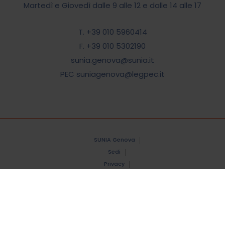
Martedì e Giovedì dalle 9 alle 12 e dalle 14 alle 17
T. +39 010 5960414
F. +39 010 5302190
sunia.genova@sunia.it
PEC suniagenova@legpec.it
SUNIA Genova
Sedi
Privacy
Cookies
Copyright @ SUNIA Genova C.F. 80052810100
credits
dpsonline*