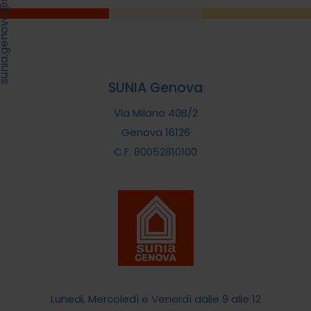
.genova@sunia.it
SUNIA Genova
Via Milano 40B/2
Genova 16126
C.F. 80052810100
Lunedi, Mercoledì e Venerdì dalle 9 alle 12