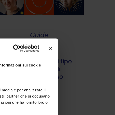
Guide
Guide
Guida ai contratti tipo
Informazioni sui cookie
di locazione di
immobili ad uso
abitativo
l media e per analizzare il
nostri partner che si occupano
azioni che ha fornito loro o
7 Ottobre 2021