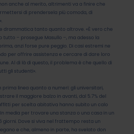
on anche al merito, altrimenti va a finire che
ermettersi di prendersela più comoda, di
».
pare drammatica tanto quanto altrove. «È vero che
o tutto – prosegue Masullo –, ma adesso la
ima, anzi forse pure peggio. Di casi estremi ne
do per offrire assistenza e cercare di dare loro
e. Al di là di questo, il problema è che quello di
ti gli studenti».
in prima linea quanto a numeri: gli universitari,
strare il maggiore balzo in avanti, dal 5.7% del
affitti per scelta abitativa hanno subito un calo
). In media per trovare una stanza o una casa in un
 giorni. Dove si viva nel frattempo resta un
piegano e che, almeno in parte, ha svelato don