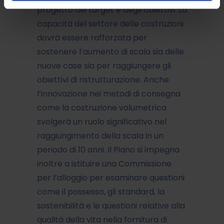
progetto dei target e degli obiettivi. La
capacità del settore delle costruzioni
dovrà essere rafforzata per
sostenere l’aumento di scala sia delle
nuove case sia per raggiungere gli
obiettivi di ristrutturazione. Anche
l’innovazione nei metodi di consegna
come la costruzione volumetrica
svolgerà un ruolo significativo nel
raggiungimento della scala in un
periodo di 10 anni. Il Piano si impegna
inoltre a istituire una Commissione
per l’alloggio per esaminare questioni
come il possesso, gli standard, la
sostenibilità e le questioni relative alla
qualità della vita nella fornitura di