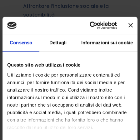
Affrontare l’inclusione sociale e la
sostenibilità
Per rispondere alle evidenti lacune nel
nostro sistema attuale, è tempo di
pianificare e fornire una gamma di
Consenso
Dettagli
Informazioni sui cookie
case assistite costruite
appositamente per anziani e persone
Questo sito web utilizza i cookie
con disabilità, persone con difficoltà di
Utilizziamo i cookie per personalizzare contenuti ed
salute mentale, nonché aumentare il
annunci, per fornire funzionalità dei social media e per
numero di case con una camera da
analizzare il nostro traffico. Condividiamo inoltre
letto.
informazioni sul modo in cui utilizza il nostro sito con i
L’utilizzo di dati demografici per
nostri partner che si occupano di analisi dei dati web,
supportare le decisioni di
pubblicità e social media, i quali potrebbero combinarle
pianificazione aiuterà nello sviluppo di
con altre informazioni che ha fornito loro o che hanno
raccolto dal suo utilizzo dei loro servizi.
una gamma più ampia di profili di
alloggio.