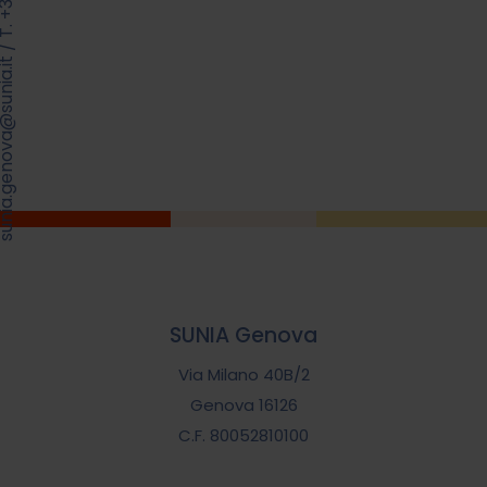
/
.genova@sunia.it
SUNIA Genova
Via Milano 40B/2
Genova 16126
C.F. 80052810100